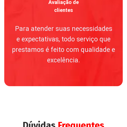
Avaliação de
clientes
Para atender suas necessidades
e expectativas, todo serviço que
prestamos é feito com qualidade e
excelência.
Dúvidas
Frequentes